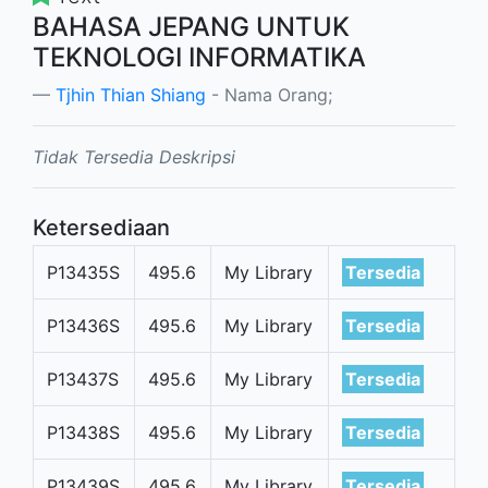
BAHASA JEPANG UNTUK
TEKNOLOGI INFORMATIKA
Tjhin Thian Shiang
- Nama Orang;
Tidak Tersedia Deskripsi
Ketersediaan
P13435S
495.6
My Library
Tersedia
P13436S
495.6
My Library
Tersedia
P13437S
495.6
My Library
Tersedia
P13438S
495.6
My Library
Tersedia
P13439S
495.6
My Library
Tersedia