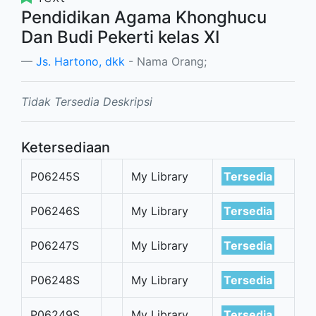
Pendidikan Agama Khonghucu
Dan Budi Pekerti kelas XI
Js. Hartono, dkk
- Nama Orang;
Tidak Tersedia Deskripsi
Ketersediaan
P06245S
My Library
Tersedia
P06246S
My Library
Tersedia
P06247S
My Library
Tersedia
P06248S
My Library
Tersedia
P06249S
My Library
Tersedia